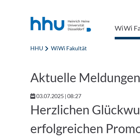
Zum Inhalt springen
Zur Suche springen
WiWi Fa
HHU
WiWi Fakultät
Aktuelle Meldunge
03.07.2025 | 08:27
Herzlichen Glückwun
erfolgreichen Promo