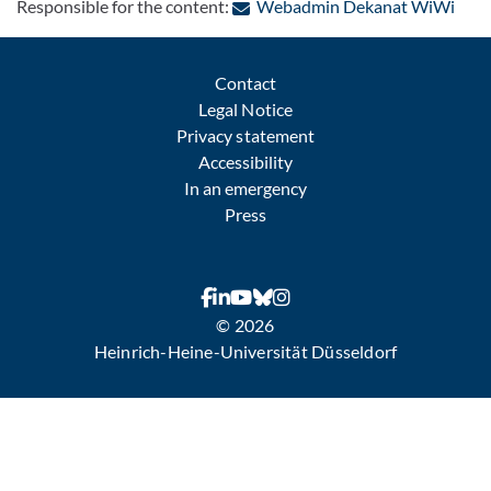
: Con
Responsible for the content:
Webadmin Dekanat WiWi
Contact
Legal Notice
Privacy statement
Accessibility
In an emergency
Press
© 2026
Heinrich-Heine-Universität Düsseldorf