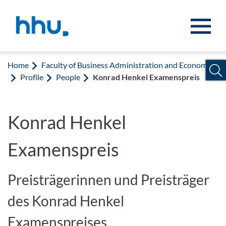
Jump to content
Jump to search
Home
Faculty of Business Administration and Economics
Profile
People
Konrad Henkel Examenspreis
Konrad Henkel
Examenspreis
Preisträgerinnen und Preisträger
des Konrad Henkel
Examenspreises