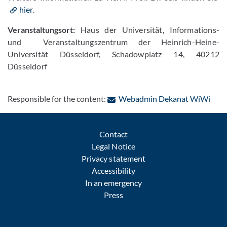
hier
.
Veranstaltungsort:
Haus der Universität, Informations-
und Veranstaltungszentrum der Heinrich-Heine-
Universität Düsseldorf, Schadowplatz 14, 40212
Düsseldorf
: Con
Responsible for the content:
Webadmin Dekanat WiWi
Contact
Legal Notice
Privacy statement
Accessibility
In an emergency
Press