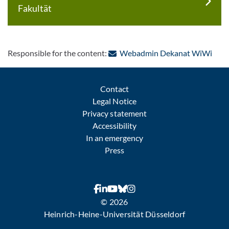
Fakultät
: Con
Responsible for the content:
Webadmin Dekanat WiWi
Contact
Legal Notice
Privacy statement
Accessibility
In an emergency
Press
© 2026
Heinrich-Heine-Universität Düsseldorf