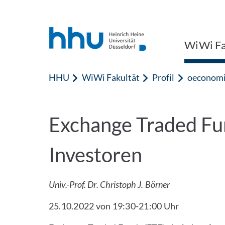
Zum Inhalt springen
Zur Suche springen
WiWi Fa
HHU
WiWi Fakultät
Profil
oeconomic
Exchange Traded Fun
Investoren
Univ.-Prof. Dr. Christoph J. Börner
25.10.2022 von 19:30-21:00 Uhr