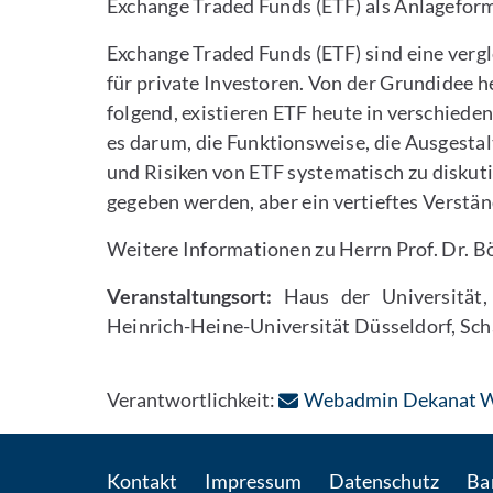
Exchange Traded Funds (ETF) als Anlageform
Exchange Traded Funds (ETF) sind eine ver
für private Investoren. Von der Grundidee h
folgend, existieren ETF heute in verschiede
es darum, die Funktionsweise, die Ausgest
und Risiken von ETF systematisch zu diskut
gegeben werden, aber ein vertieftes Verstä
Weitere Informationen zu Herrn Prof. Dr. B
Veranstaltungsort:
Haus der Universität,
Heinrich-Heine-Universität Düsseldorf, Sc
Verantwortlichkeit:
Webadmin Dekanat 
Kontakt
Impressum
Datenschutz
Bar