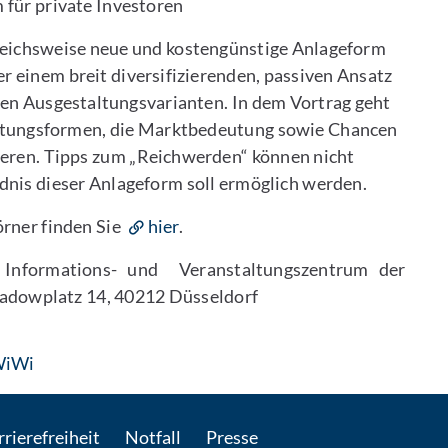
 für private Investoren
gleichsweise neue und kostengünstige Anlageform
er einem breit diversifizierenden, passiven Ansatz
nen Ausgestaltungsvarianten. In dem Vortrag geht
altungsformen, die Marktbedeutung sowie Chancen
ieren. Tipps zum „Reichwerden“ können nicht
ndnis dieser Anlageform soll ermöglich werden.
örner finden Sie
hier
.
 Informations- und Veranstaltungszentrum der
hadowplatz 14, 40212 Düsseldorf
: Per E-Mail kontaktieren
WiWi
rierefreiheit
Notfall
Presse