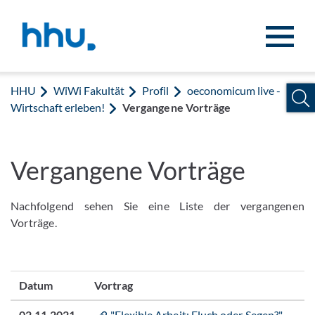
Zum Inhalt springen
Zur Suche springen
HHU
WiWi Fakultät
Profil
oeconomicum live -
Wirtschaft erleben!
Vergangene Vorträge
Vergangene Vorträge
Nachfolgend sehen Sie eine Liste der vergangenen
Vorträge.
Datum
Vortrag
02.11.2021
"Flexible Arbeit: Fluch oder Segen?"