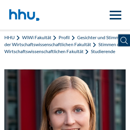
Zum Inhalt springen
Zur Suche springen
HHU
WiWi Fakultät
Profil
Gesichter und Stimmen
der Wirtschaftswissenschaftlichen Fakultät
Stimmen der
Wirtschaftswissenschaftlichen Fakultät
Studierende