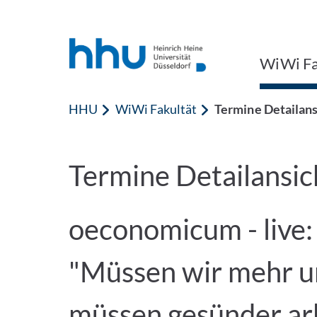
Zum Inhalt springen
Zur Suche springen
WiWi Fa
HHU
WiWi Fakultät
Termine Detailans
Termine Detailansic
oeconomicum - live:
"Müssen wir mehr un
müssen gesünder arbe