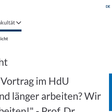
DE
kultät
icht
ht
 Vortrag im HdU
d länger arbeiten? Wir
iten!" - Prof. Dr.