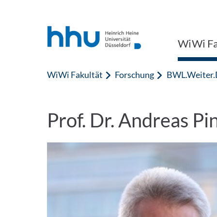
Zum Inhalt springen
Zur Suche springen
WiWi Fa
WiWi Fakultät
Forschung
BWL.Weiter.
Prof. Dr. Andreas P