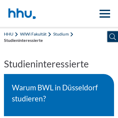
Zum Inhalt springen
Zur Suche springen
HHU
WiWi Fakultät
Studium
Studieninteressierte
Studieninteressierte
Warum BWL in Düsseldorf
studieren?