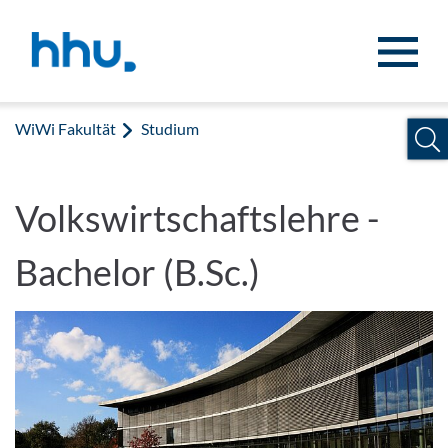
Zum Inhalt springen
Zur Suche springen
WiWi Fakultät
Studium
Volkswirtschaftslehre -
Bachelor (B.Sc.)